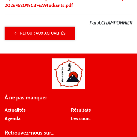
2026%20%C3%A9tudiants.pdf
Par A.CHAMPONNIER
RETOUR AUX ACTUALITÉS
À ne pas manquer
Actualités
Résultats
Agenda
Les cours
Retrouvez-nous sur...