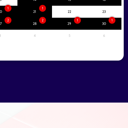
1
1
0
21
22
23
2
2
1
1
7
28
29
30
3
4
5
6