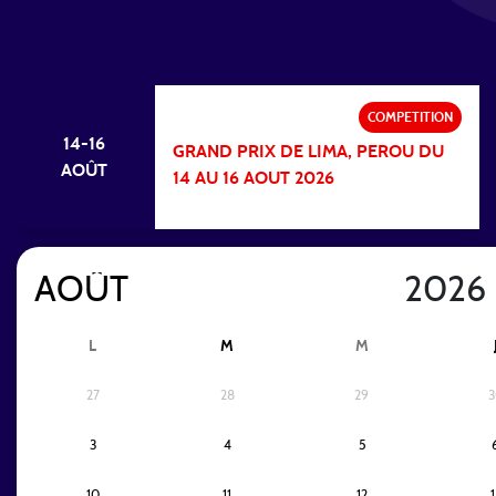
COMPETITION
14-16
GRAND PRIX DE LIMA, PEROU DU
AOÛT
14 AU 16 AOUT 2026
L
M
M
27
28
29
3
3
4
5
10
11
12
1