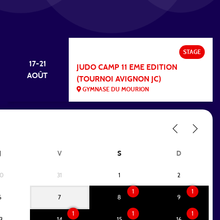
STAGE
17-21
JUDO CAMP 11 EME EDITION
AOÛT
(TOURNOI AVIGNON JC)
GYMNASE DU MOURION
J
V
S
D
0
31
1
2
1
1
6
7
8
9
1
1
1
3
14
15
16