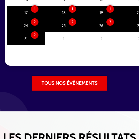
1
1
1
17
18
19
2
2
2
2
24
25
26
2
2
31
1
2
TOUS NOS ÉVÈNEMENTS
LES DERNIERS RÉSULTATS