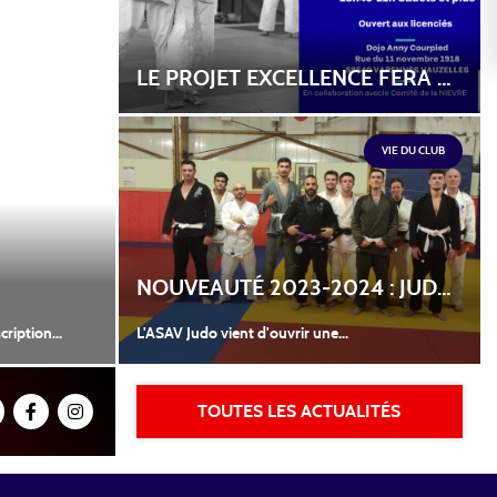
LE PROJET EXCELLENCE FERA UNE ESCALE DANS NOTRE DÉPARTEMENT LE MERCREDI 13 DÉCEMBRE 2023 AU DOJO ANNY COURPIED À VAUZELLES
VIE DU CLUB
NOUVEAUTÉ 2023-2024 : JUDO JJB
iption...
L'ASAV Judo vient d'ouvrir une...
TOUTES LES ACTUALITÉS