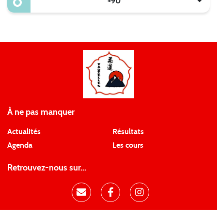
+90
À ne pas manquer
Actualités
Résultats
Agenda
Les cours
Retrouvez-nous sur...